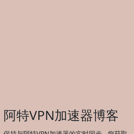
阿特VPN加速器博客
保持与阿特VPN加速器的实时同步 - 您获取