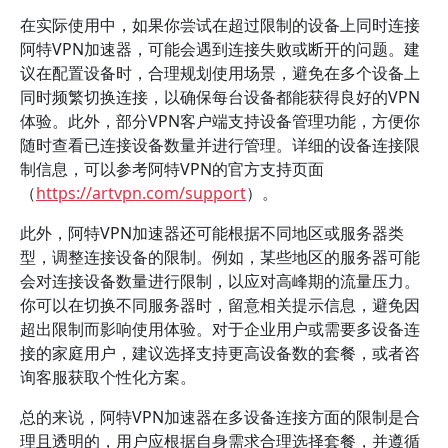
在实际使用中，如果你尝试在超过限制的设备上同时连接
阿特VPN加速器，可能会遇到连接失败或断开的问题。建
议在配置设备时，合理规划使用场景，避免在多个设备上
同时频繁切换连接，以确保每台设备都能获得良好的VPN
体验。此外，部分VPN客户端支持设备管理功能，方便你
随时查看已连接设备数量并进行管理。详细的设备连接限
制信息，可以参考阿特VPN的官方支持页面
（
https://artvpn.com/support
）。
此外，阿特VPN加速器还可能根据不同地区或服务器类
型，调整连接设备的限制。例如，某些地区的服务器可能
会对连接设备数量进行限制，以应对高峰期的流量压力。
你可以在切换不同服务器时，留意相关提示信息，避免因
超出限制而影响使用体验。对于企业用户或需要多设备连
接的家庭用户，建议选择支持更高设备数的套餐，或者咨
询客服获取个性化方案。
总的来说，阿特VPN加速器在多设备连接方面的限制是合
理且透明的，用户应根据自身需求合理选择套餐，并遵循