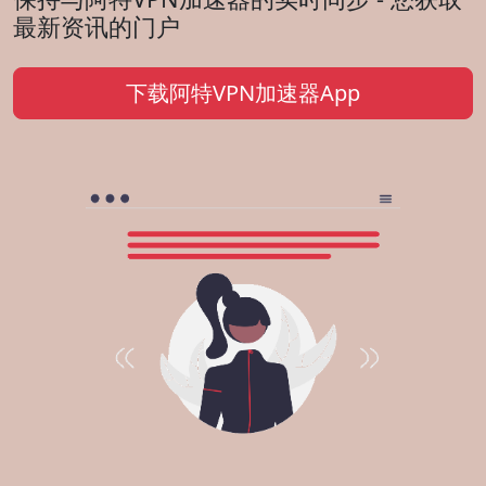
最新资讯的门户
下载阿特VPN加速器App