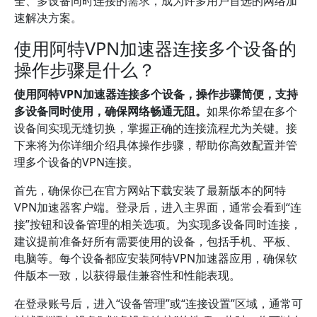
全、多设备同时连接的需求，成为许多用户首选的网络加
速解决方案。
使用阿特VPN加速器连接多个设备的
操作步骤是什么？
使用阿特VPN加速器连接多个设备，操作步骤简便，支持
多设备同时使用，确保网络畅通无阻。
如果你希望在多个
设备间实现无缝切换，掌握正确的连接流程尤为关键。接
下来将为你详细介绍具体操作步骤，帮助你高效配置并管
理多个设备的VPN连接。
首先，确保你已在官方网站下载安装了最新版本的阿特
VPN加速器客户端。登录后，进入主界面，通常会看到“连
接”按钮和设备管理的相关选项。为实现多设备同时连接，
建议提前准备好所有需要使用的设备，包括手机、平板、
电脑等。每个设备都应安装阿特VPN加速器应用，确保软
件版本一致，以获得最佳兼容性和性能表现。
在登录账号后，进入“设备管理”或“连接设置”区域，通常可