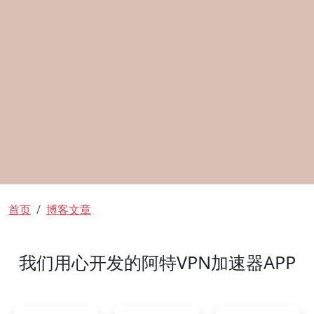
面包屑
首页
博客文章
我们用心开发的阿特VPN加速器APP