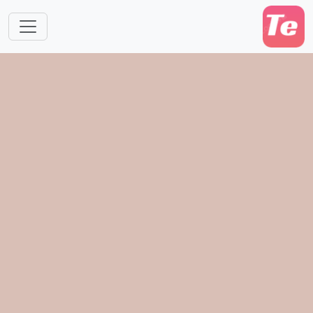
跳转到主要内容