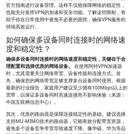
官方指南进行设备管理。这样不仅能保障网络的稳定性，
也能充分发挥VPN的加速和安全功能。了解这些限制，有
助于你在日常使用中避免不必要的困扰，确保VPN服务的
持续高效运行。
如何确保多设备同时连接时的网络速
度和稳定性？
确保多设备同时连接时的网络速度和稳定性，关键在于合
理配置和选择优质的网络设备。
在使用阿特VPN加速器
时，尤其需要关注网络带宽、设备性能和连接方式。首
先，确保您的网络带宽足够支撑多台设备同时使用。根据
最新的行业报告，家庭用户建议至少拥有100Mbps以上的
宽带，以保证多设备同时高速连接而不影响体验（来源：
中国互联网信息中心）。
其次，优质的路由器是保障连接稳定性的基础。建议选择
支持MU-MIMO技术的路由器，它能有效分配带宽资源，
避免多个设备竞争带宽导致速度下降。像华硕、华为等品