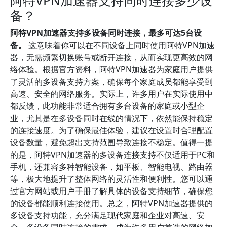
备？
阿特VPN加速器支持多设备同时连接，最多可达5台设
备。
这意味着你可以在不同设备上同时使用阿特VPN加速
器，无需频繁切换账号或断开连接，从而实现更高效的网
络体验。根据官方资料，阿特VPN加速器为家庭用户提供
了灵活的多设备支持方案，确保每个家庭成员都能享受到
高速、安全的网络服务。实际上，许多用户在实际使用中
都反馈，此功能非常适合拥有多台设备的家庭或小型企
业，尤其是在多设备同时在线的情况下，依然能保持稳定
的连接速度。为了确保最佳体验，建议在设置时合理配置
设备数量，避免超出支持范围导致连接不稳定。值得一提
的是，阿特VPN加速器的多设备连接支持不仅适用于PC和
手机，还兼容多种智能设备，如平板、智能电视、路由器
等，极大地提升了整体网络的灵活性和便利性。您可以通
过官方网站或用户手册了解具体的设备支持细节，确保您
的设备都能顺利连接使用。总之，阿特VPN加速器提供的
多设备支持功能，充分满足现代家庭和企业对高速、安