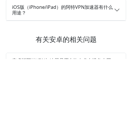
iOS版（iPhone/iPad）的阿特VPN加速器有什么
用途？
有关安卓的相关问题
安卓版阿特VPN加速器是否允许在多台设备上同
时登录同一个账号？
阿特VPN加速器安卓版是否为永久免费的加速
器？
阿特VPN加速器的安卓版是否有免费试用？
阿特VPN加速器安卓版是否会保留浏览记录并且
是否安全？